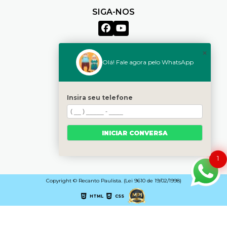
SIGA-NOS
✕
MENU
Olá! Fale agora pelo WhatsApp
Home
Quem somos
Serviços
Insira seu telefone
Unidades
Contato
INICIAR CONVERSA
Categorias
Mapa do site
1
Copyright © Recanto Paulista. (Lei 9610 de 19/02/1998)
HTML
CSS