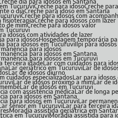
Creche dia para idosos em Santana
s em Tucuruvi
Creche para idoso
Creche par
nte o dia
Creche para idoso em Santana
Tucuruvi
Creche para idosos com acompan
 fisioterapia
Creche para idosos com lazer
rto de mim
Creche para idosos valor
em Tucuruvi
a idosos com atividades de lazer
a para idosos
Hospedagem temporária pa
a para idosos em Tucuruvi
Ilpi para idosos
ermanência para idosos
permanência para idosos em Santana
ermanência para idosos em Tucuruvi
a terceira idade
Lar com cuidados para ido
ana
Lar geriátrico em Tucuruvi
Lar de idoso
dos
Lar de idosos diurno
om cuidados especializados
Lar para idosos
uruvi
Lar de idosos próximo a mim
Lar de 
remembé
Lar de idosos em Tucuruvi
cia com assistência médica
Lar de longa 
ncia para idosos em Santana
cia para idosos em Tucuruvi
Lar permanen
Lar sênior em Tucuruvi
Lar para terceira
ores
Moradia assistida geriátrica em Santa
iátrica em Tucuruvi
Moradia assistida para