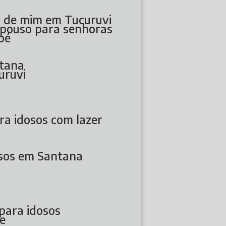
o de mim em Tucuruvi
repouso para senhoras
bé
ntana
uruvi
ara idosos com lazer
dosos em Santana
 para idosos
de