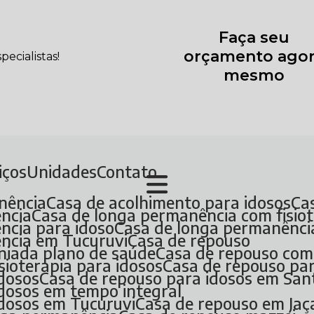
Faça seu
orçamento ago
ecialistas!
mesmo
viços
Unidades
Contato
nência
Casa de acolhimento para idosos
C
ência
Casa de longa permanência com fisio
ncia para idoso
Casa de longa permanênc
ência em Tucuruvi
Casa de repouso
niada plano de saúde
Casa de repouso co
sioterapia para idosos
Casa de repouso pa
idosos
Casa de repouso para idosos em Sa
idosos em tempo integral
idosos em Tucuruvi
Casa de repouso em Ja