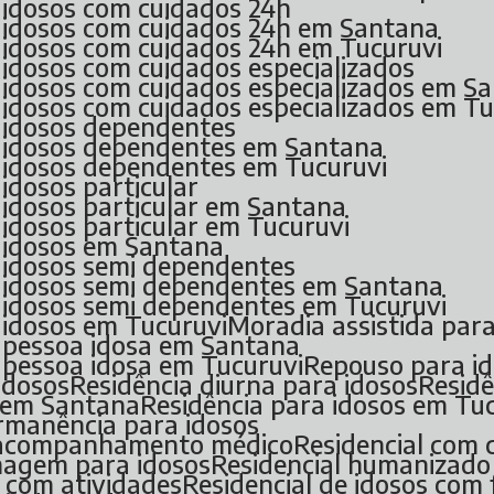
a idosos com cuidados 24h
ra idosos com cuidados 24h em Santana
ra idosos com cuidados 24h em Tucuruvi
a idosos com cuidados especializados
ra idosos com cuidados especializados em S
a idosos com cuidados especializados em T
a idosos dependentes
ra idosos dependentes em Santana
ra idosos dependentes em Tucuruvi
 idosos particular
a idosos particular em Santana
a idosos particular em Tucuruvi
a idosos em Santana
a idosos semi dependentes
ra idosos semi dependentes em Santana
ra idosos semi dependentes em Tucuruvi
a idosos em Tucuruvi
Moradia assistida par
ra pessoa idosa em Santana
a pessoa idosa em Tucuruvi
Repouso para i
 idosos
Residência diurna para idosos
Resid
s em Santana
Residência para idosos em Tu
ermanência para idosos
m acompanhamento médico
Residencial com
rmagem para idosos
Residencial humanizado
s com atividades
Residencial de idosos com 