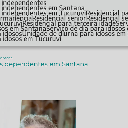
os independentes
os independentes em Santana
os independentes em Tucuruvi
Residencial p
permanência
Residencial senior
Residencial 
Tucuruvi
Residencial para terceira idade
Se
dosos em Santana
Serviço de dia para idoso
a idosos
Unidade de diurna para idosos em
a idosos em Tucuruvi
 santana
sos dependentes em Santana