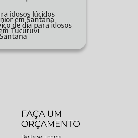
ara idosos lúcidos
senior em Santana
rviço de dia para idosos
s em Tucuruvi
 Santana
FAÇA UM
ORÇAMENTO
Digite seu nome