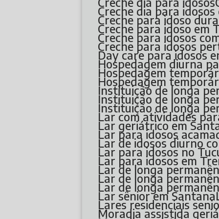
Creche dia para idosos
Creche dia para idoso
Creche para idoso dura
Creche para idoso em 
Creche para idosos com
Creche para idosos pe
Day care para idosos 
Hospedagem diurna par
Hospedagem temporári
Hospedagem temporári
Instituição de longa p
Instituição de longa 
Instituição de longa p
Lar com atividades par
Lar geriátrico em Sant
Lar para idosos acama
Lar de idosos diurno c
Lar para idosos no Tuc
Lar para idosos em T
Lar de longa permanên
Lar de longa permanê
Lar de longa permanên
Lar sênior em Santana
Lares residenciais seni
Moradia assistida ger