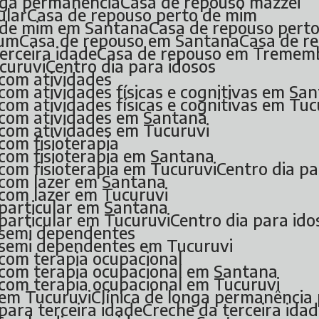
onga permanência
Casa de repouso mazzei
ular
Casa de repouso perto de mim
o de mim em Santana
Casa de repouso pert
ium
Casa de repouso em Santana
Casa de 
erceira idade
Casa de repouso em Tremem
curuvi
Centro dia para idosos
 com atividades
 com atividades físicas e cognitivas em Sa
 com atividades físicas e cognitivas em Tuc
s com atividades em Santana
s com atividades em Tucuruvi
 com fisioterapia
s com fisioterapia em Santana
 com fisioterapia em Tucuruvi
Centro dia p
s com lazer em Santana
s com lazer em Tucuruvi
s particular em Santana
 particular em Tucuruvi
Centro dia para i
s semi dependentes
s semi dependentes em Tucuruvi
 com terapia ocupacional
s com terapia ocupacional em Santana
s com terapia ocupacional em Tucuruvi
 em Tucuruvi
Clínica de longa permanência
para terceira idade
Creche da terceira ida