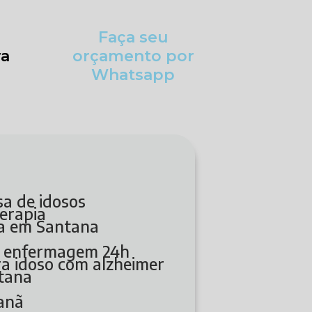
Faça seu
ra
orçamento por
Whatsapp
asa de idosos
terapia
ia em Santana
m enfermagem 24h
ra idoso com alzheimer
ntana
çanã