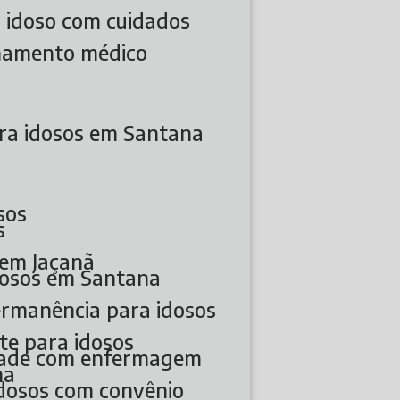
a idoso com cuidados
hamento médico
ra idosos em Santana
sos
s
 em Jaçanã
idosos em Santana
permanência para idosos
te para idosos
 idade com enfermagem
na
 idosos com convênio